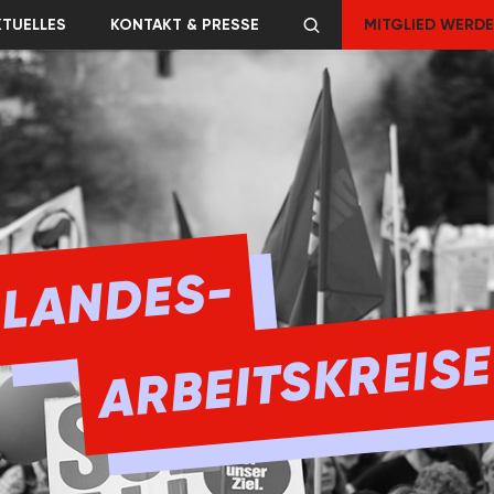
KTUELLES
KONTAKT & PRESSE
MITGLIED WERD
LANDES-
ARBEITSKREIS